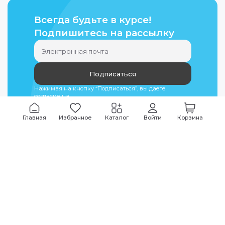
Всегда будьте в курсе!
Подпишитесь на рассылку
Подписаться
Нажимая на кнопку “Подписаться”, вы даете
согласие на
обработку персональных данных
Главная
Избранное
Каталог
Войти
Корзина
Мы всегда на связи
График работы
Будни
09:00
-
20:00
|
Выходные дни
10:00
-
17:00
Звоните по всем вопросам
+7 (495) 135-35-32
Или пишите в мессенджерах