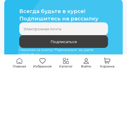
Всегда будьте в курсе!
Подпишитесь на рассылку
Подписаться
Нажимая на кнопку “Подписаться”, вы даете
согласие на
обработку персональных данных
Главная
Избранное
Каталог
Войти
Корзина
Мы всегда на связи
График работы
Будни
09:00
-
20:00
|
Выходные дни
10:00
-
17:00
Звоните по всем вопросам
+7 (495) 135-35-32
Или пишите в мессенджерах