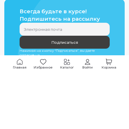
Всегда будьте в курсе!
Подпишитесь на рассылку
Подписаться
Нажимая на кнопку “Подписаться”, вы даете
согласие на
обработку персональных данных
Главная
Избранное
Каталог
Войти
Корзина
Мы всегда на связи
График работы
Будни
09:00
-
20:00
|
Выходные дни
10:00
-
17:00
Звоните по всем вопросам
+7 (495) 135-35-32
Или пишите в мессенджерах