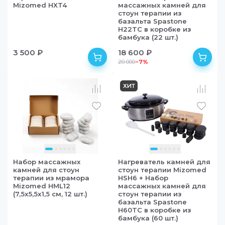
Mizomed HXT4
массажных камней для
стоун терапии из
базальта Spastone
H22TC в коробке из
бамбука (22 шт.)
3 500 ₽
18 600 ₽
20 000
−
7
%
в наличии
в наличии
ХИТ
Набор массажных
Нагреватель камней для
камней для стоун
стоун терапии Mizomed
терапии из мрамора
HSH6 + Набор
Mizomed HML12
массажных камней для
(7,5х5,5x1,5 cм, 12 шт.)
стоун терапии из
базальта Spastone
H60TC в коробке из
бамбука (60 шт.)