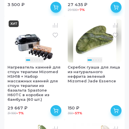
3 500 ₽
27 435 ₽
29 500
−
7
%
в наличии
в наличии
ХИТ
Нагреватель камней для
Скребок гуаша для лица
стоун терапии Mizomed
из натурального
HSH18 + Набор
нефрита зеленый
массажных камней для
Mizomed Jade Essence
стоун терапии из
базальта Spastone
H60TC в коробке из
бамбука (60 шт.)
29 667 ₽
150 ₽
31 900
−
7
%
350
−
57
%
в наличии
в наличии