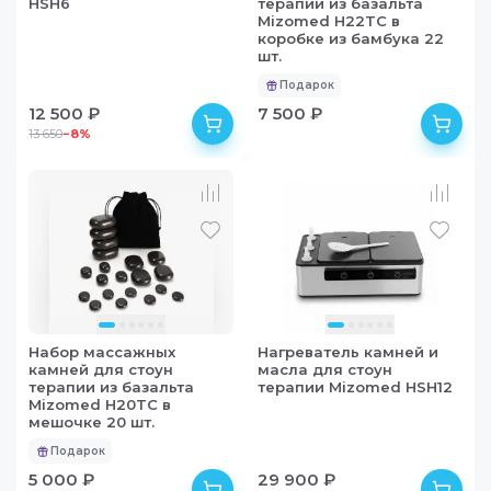
HSH6
терапии из базальта
Mizomed H22TC в
коробке из бамбука 22
шт.
Подарок
12 500 ₽
7 500 ₽
13 650
−
8
%
в наличии
в наличии
Набор массажных
Нагреватель камней и
камней для стоун
масла для стоун
терапии из базальта
терапии Mizomed HSH12
Mizomed H20TC в
мешочке 20 шт.
Подарок
5 000 ₽
29 900 ₽