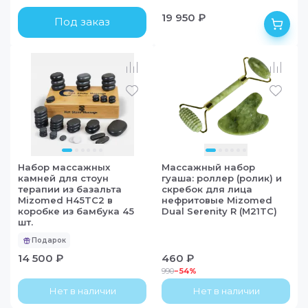
19 950 ₽
Под заказ
Набор массажных
Массажный набор
камней для стоун
гуаша: роллер (ролик) и
терапии из базальта
скребок для лица
Mizomed H45TC2 в
нефритовые Mizomed
коробке из бамбука 45
Dual Serenity R (M21TC)
шт.
Подарок
14 500 ₽
460 ₽
990
−
54
%
Нет в наличии
Нет в наличии