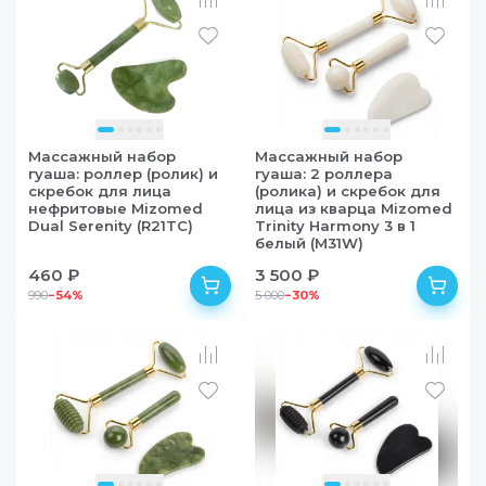
Массажный набор
Массажный набор
гуаша: роллер (ролик) и
гуаша: 2 роллера
скребок для лица
(ролика) и скребок для
нефритовые Mizomed
лица из кварца Mizomed
Dual Serenity (R21TC)
Trinity Harmony 3 в 1
белый (M31W)
460 ₽
3 500 ₽
990
−
54
%
5 000
−
30
%
в наличии
в наличии