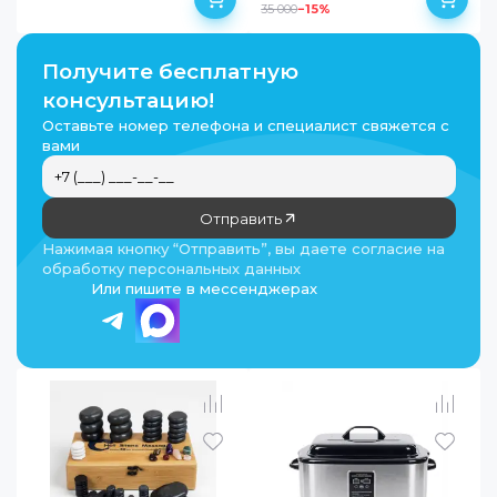
35 000
−
15
%
Получите бесплатную
консультацию!
Оставьте номер телефона и специалист свяжется с
вами
Отправить
Нажимая кнопку “Отправить”, вы даете согласие на
обработку персональных данных
Или пишите в мессенджерах
в наличии
в наличии