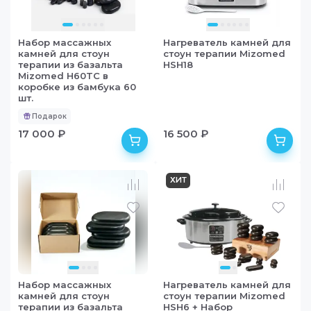
Набор массажных
Нагреватель камней для
камней для стоун
стоун терапии Mizomed
терапии из базальта
HSH18
Mizomed H60TC в
коробке из бамбука 60
шт.
Подарок
17 000 ₽
16 500 ₽
в наличии
в наличии
ХИТ
Набор массажных
Нагреватель камней для
камней для стоун
стоун терапии Mizomed
терапии из базальта
HSH6 + Набор