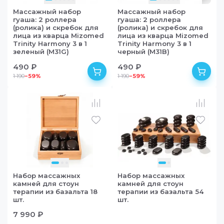
Массажный набор
Массажный набор
гуаша: 2 роллера
гуаша: 2 роллера
(ролика) и скребок для
(ролика) и скребок для
лица из кварца Mizomed
лица из кварца Mizomed
Trinity Harmony 3 в 1
Trinity Harmony 3 в 1
зеленый (M31G)
черный (M31B)
490 ₽
490 ₽
1 190
−
59
%
1 190
−
59
%
в наличии
Набор массажных
Набор массажных
камней для стоун
камней для стоун
терапии из базальта 18
терапии из базальта 54
шт.
шт.
7 990 ₽