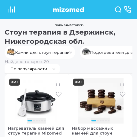
Главная
•
Каталог
•
Стоун терапия
в Дзержинск,
Нижегородская обл.
Камни для стоун терапии
9
Подогреватели для 
Найдено товаров: 20
По популярности
в наличии
в наличии
ХИТ
ХИТ
Нагреватель камней для
Набор массажных
стоун терапии Mizomed
камней для стоун