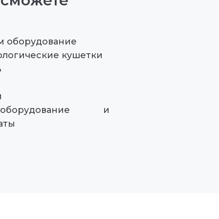
 сможете
м оборудование
ологические кушетки
ь
й
оборудование и
аты