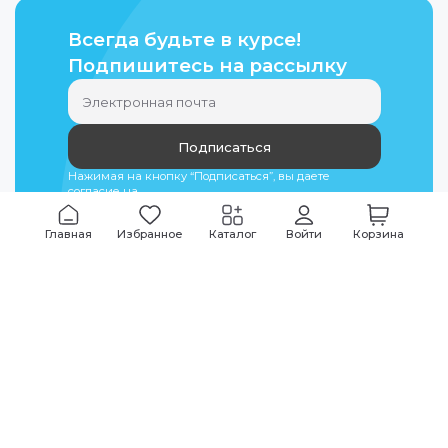
Всегда будьте в курсе!
Подпишитесь на рассылку
Подписаться
Нажимая на кнопку “Подписаться”, вы даете
согласие на
обработку персональных данных
Главная
Избранное
Каталог
Войти
Корзина
Мы всегда на связи
График работы
Будни
09:00
-
20:00
|
Выходные дни
10:00
-
17:00
Звоните по всем вопросам
+7 (495) 135-35-32
Или пишите в мессенджерах