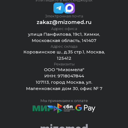
Или пишите в мессенджерах
Электронная почта
zakaz@mizomed.ru
Адрес офиса
улица Панфилова, 19с1, Химки,
Московская область, 141407
Адрес склада
Коровинское ш., д.35 стр.1, Москва,
125412
Реквизиты
ООО "Мизомела"
ИНН:
9718047844
107113, город Москва, ул.
Маленковская дом 30, офис № 7
Мы принимаем к оплате