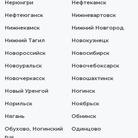
Нерюнгри
Нефтекамск
Нефтеюганск
Нижневартовск
Нижнекамск
Нижний Новгород
Нижний Тагил
Новокузнецк
Новороссийск
Новосибирск
Новоуральск
Новочебоксарск
Новочеркасск
Новошахтинск
Новый Уренгой
Ногинск
Норильск
Ноябрьск
Нягань
Обнинск
Обухово, Ногинский
Одинцово
р-н