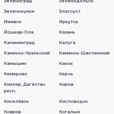
Зеленоград
Зеленодольск
Зеленокумск
Златоуст
Ижевск
Иркутск
Йошкар-Ола
Казань
Калининград
Калуга
Каменск-Уральский
Каменск-Шахтинский
Камышин
Канск
Кемерово
Керчь
Кизляр, Дагестан
Киров
респ.
Киселёвск
Кисловодск
Ковров
Когалым