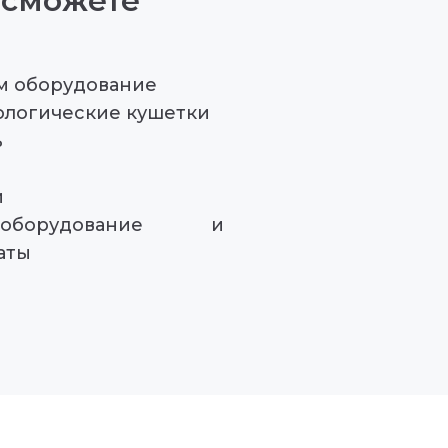
 сможете
м оборудование
ологические кушетки
ь
й
оборудование и
аты