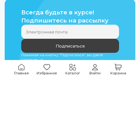
Всегда будьте в курсе!
Подпишитесь на рассылку
Подписаться
Нажимая на кнопку “Подписаться”, вы даете
согласие на
обработку персональных данных
Главная
Избранное
Каталог
Войти
Корзина
Мы всегда на связи
График работы
Будни
09:00
-
20:00
|
Выходные дни
10:00
-
17:00
Звоните по всем вопросам
+7 (495) 135-35-32
Или пишите в мессенджерах