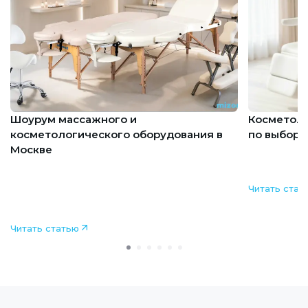
Подробнее
Шоурум массажного и
Косметоло
косметологического оборудования в
по выбору
Москве
Как подоб
салона кр
Предварительная запись +7 (495) 135-35-
практич
32
Работаем в будни с 9:00 до 18:00
Читать стат
Читать статью