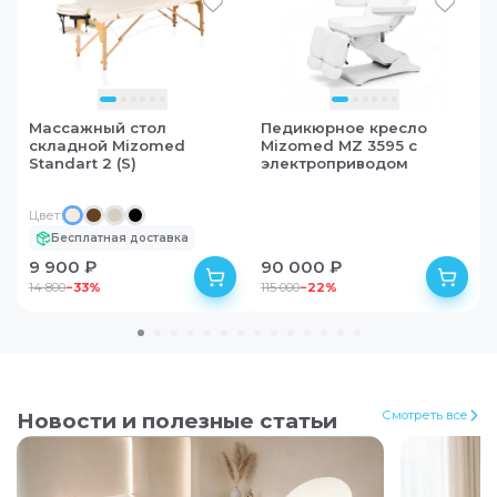
Скидки на продукцию
MIZOMED
Подробнее
Массажный стол
Педикюрное кресло
складной Mizomed
Mizomed MZ 3595 с
Standart 2 (S)
электроприводом
Доставим
бесплатно!
Цвет:
Бесплатная доставка
По Москве при
заказе от
3 000 ₽
9 900 ₽
90 000 ₽
14 800
−
33
%
115 000
−
22
%
Подробнее
Смотреть все
% РАССРОЧКА
Новости и полезные статьи
Покупайте сейчас, платите потом!
Рассрочка на срок от 3 до 12 месяцев без первого
взноса