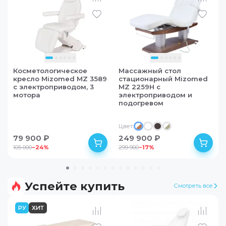
Косметологическое
Массажный стол
кресло Mizomed MZ 3589
стационарный Mizomed
с электроприводом, 3
MZ 2259H с
мотора
электроприводом и
подогревом
Цвет:
Получите подарок за покупку!
79 900 ₽
249 900 ₽
Сроки акции: до
31.08.2026
105 000
−
24
%
299 900
−
17
%
Подробнее
Успейте купить
Смотреть все
в наличии
в наличии
РУ
ХИТ
СКИДКИ ДО 35%