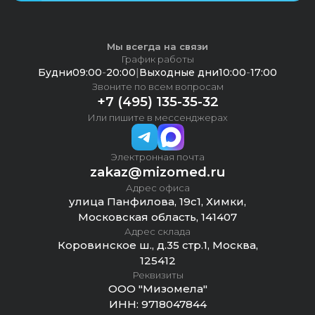
Мы всегда на связи
График работы
Будни
09:00
-
20:00
|
Выходные дни
10:00
-
17:00
Звоните по всем вопросам
+7 (495) 135-35-32
Или пишите в мессенджерах
Электронная почта
zakaz@mizomed.ru
Адрес офиса
улица Панфилова, 19с1, Химки,
Московская область, 141407
Адрес склада
Коровинское ш., д.35 стр.1, Москва,
125412
Реквизиты
ООО "Мизомела"
ИНН:
9718047844