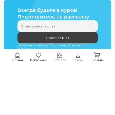
Всегда будьте в курсе!
Подпишитесь на рассылку
Подписаться
Нажимая на кнопку “Подписаться”, вы даете
согласие на
обработку персональных данных
Главная
Избранное
Каталог
Войти
Корзина
Мы всегда на связи
График работы
Будни
09:00
-
20:00
|
Выходные дни
10:00
-
17:00
Звоните по всем вопросам
+7 (495) 135-35-32
Или пишите в мессенджерах