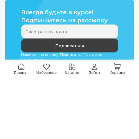
Всегда будьте в курсе!
Подпишитесь на рассылку
Подписаться
Нажимая на кнопку “Подписаться”, вы даете
согласие на
обработку персональных данных
Главная
Избранное
Каталог
Войти
Корзина
Мы всегда на связи
График работы
Будни
09:00
-
20:00
|
Выходные дни
10:00
-
17:00
Звоните по всем вопросам
+7 (495) 135-35-32
Или пишите в мессенджерах