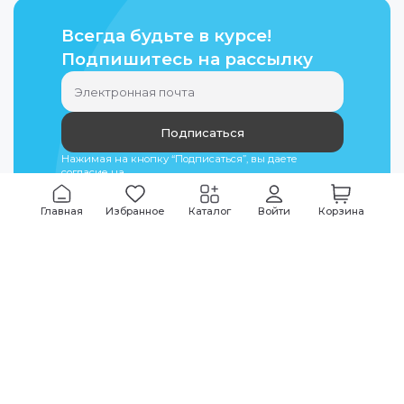
Всегда будьте в курсе!
Подпишитесь на рассылку
Подписаться
Нажимая на кнопку “Подписаться”, вы даете
согласие на
обработку персональных данных
Главная
Избранное
Каталог
Войти
Корзина
Мы всегда на связи
График работы
Будни
09:00
-
20:00
|
Выходные дни
10:00
-
17:00
Звоните по всем вопросам
+7 (495) 135-35-32
Или пишите в мессенджерах