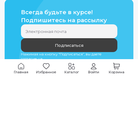
Всегда будьте в курсе!
Подпишитесь на рассылку
Подписаться
Нажимая на кнопку “Подписаться”, вы даете
согласие на
обработку персональных данных
Главная
Избранное
Каталог
Войти
Корзина
Мы всегда на связи
График работы
Будни
09:00
-
20:00
|
Выходные дни
10:00
-
17:00
Звоните по всем вопросам
+7 (495) 135-35-32
Или пишите в мессенджерах