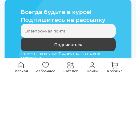
Всегда будьте в курсе!
Подпишитесь на рассылку
Подписаться
Нажимая на кнопку “Подписаться”, вы даете
согласие на
обработку персональных данных
Главная
Избранное
Каталог
Войти
Корзина
Мы всегда на связи
График работы
Будни
09:00
-
20:00
|
Выходные дни
10:00
-
17:00
Звоните по всем вопросам
+7 (495) 135-35-32
Или пишите в мессенджерах