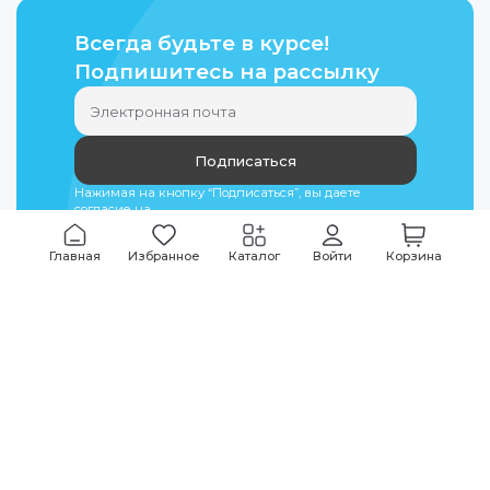
Всегда будьте в курсе!
Подпишитесь на рассылку
Подписаться
Нажимая на кнопку “Подписаться”, вы даете
согласие на
обработку персональных данных
Главная
Избранное
Каталог
Войти
Корзина
Мы всегда на связи
График работы
Будни
09:00
-
20:00
|
Выходные дни
10:00
-
17:00
Звоните по всем вопросам
+7 (495) 135-35-32
Или пишите в мессенджерах