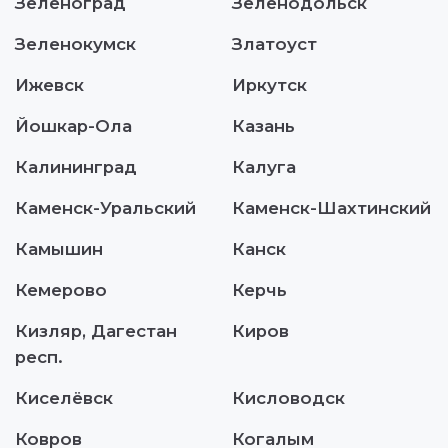
Зеленоград
Зеленодольск
Зеленокумск
Златоуст
Ижевск
Иркутск
Йошкар-Ола
Казань
Калининград
Калуга
Каменск-Уральский
Каменск-Шахтинский
Камышин
Канск
Кемерово
Керчь
Кизляр, Дагестан
Киров
респ.
Киселёвск
Кисловодск
Ковров
Когалым