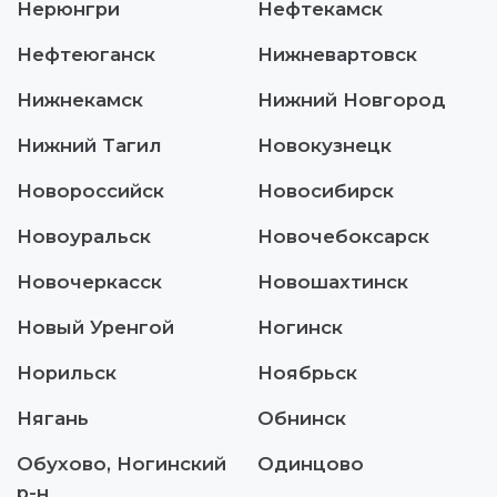
Нерюнгри
Нефтекамск
Нефтеюганск
Нижневартовск
Нижнекамск
Нижний Новгород
Нижний Тагил
Новокузнецк
Новороссийск
Новосибирск
Новоуральск
Новочебоксарск
Новочеркасск
Новошахтинск
Новый Уренгой
Ногинск
Норильск
Ноябрьск
Нягань
Обнинск
Обухово, Ногинский
Одинцово
р-н