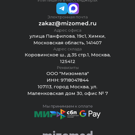
Или пишите в мессенджерах
Электронная почта
zakaz@mizomed.ru
Адрес офиса
улица Панфилова, 19с1, Химки,
Московская область, 141407
Адрес склада
Коровинское ш., д.35 стр.1, Москва,
125412
Реквизиты
ООО "Мизомела"
ИНН:
9718047844
107113, город Москва, ул.
Маленковская дом 30, офис № 7
Мы принимаем к оплате