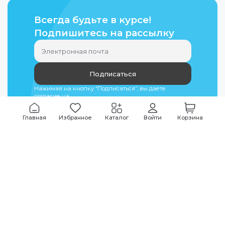
Всегда будьте в курсе!
Подпишитесь на рассылку
Подписаться
Нажимая на кнопку “Подписаться”, вы даете
согласие на
обработку персональных данных
Главная
Избранное
Каталог
Войти
Корзина
Мы всегда на связи
График работы
Будни
09:00
-
20:00
|
Выходные дни
10:00
-
17:00
Звоните по всем вопросам
+7 (495) 135-35-32
Или пишите в мессенджерах