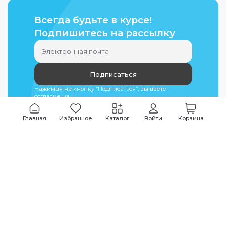
Всегда будьте в курсе!
Подпишитесь на рассылку
Подписаться
Нажимая на кнопку “Подписаться”, вы даете
согласие на
обработку персональных данных
Главная
Избранное
Каталог
Войти
Корзина
Мы всегда на связи
График работы
Будни
09:00
-
20:00
|
Выходные дни
10:00
-
17:00
Звоните по всем вопросам
+7 (495) 135-35-32
Или пишите в мессенджерах