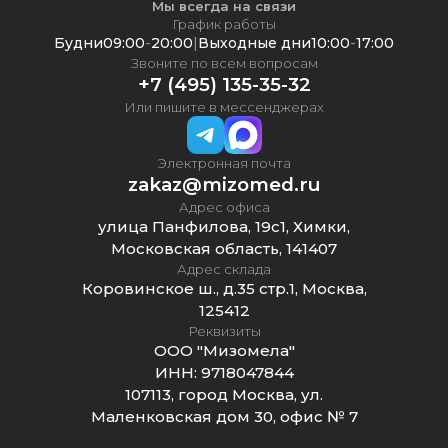
Мы всегда на связи
График работы
Будни
09:00
-
20:00
|
Выходные дни
10:00
-
17:00
Звоните по всем вопросам
+7 (495) 135-35-32
Или пишите в мессенджерах
Электронная почта
zakaz@mizomed.ru
Адрес офиса
улица Панфилова, 19с1, Химки,
Московская область, 141407
Адрес склада
Коровинское ш., д.35 стр.1, Москва,
125412
Реквизиты
ООО "Мизомела"
ИНН:
9718047844
107113, город Москва, ул.
Маленковская дом 30, офис № 7