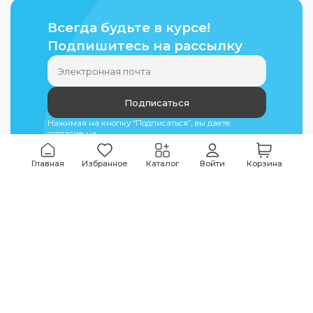
Всегда будьте в курсе!
Подпишитесь на рассылку
Подписаться
Нажимая на кнопку “Подписаться”, вы даете
согласие на
обработку персональных данных
Главная
Избранное
Каталог
Войти
Корзина
Мы всегда на связи
График работы
Будни
09:00
-
20:00
|
Выходные дни
10:00
-
17:00
Звоните по всем вопросам
+7 (495) 135-35-32
Или пишите в мессенджерах