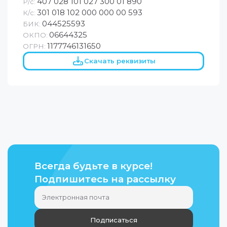
407 028 101 027 300 01 890
Р/с:
301 018 102 000 000 00 593
К/с:
044525593
БИК:
06644325
ОКПО:
1177746131650
ОГРН:
Скачать реквизиты
Всегда будьте в курсе!
Подпишитесь на рассылку
Подписаться