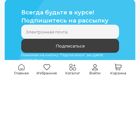
Всегда будьте в курсе!
Подпишитесь на рассылку
Подписаться
Нажимая на кнопку “Подписаться”, вы даете
согласие на
обработку персональных данных
Главная
Избранное
Каталог
Войти
Корзина
Мы всегда на связи
График работы
Будни
09:00
-
20:00
|
Выходные дни
10:00
-
17:00
Звоните по всем вопросам
+7 (495) 135-35-32
Или пишите в мессенджерах