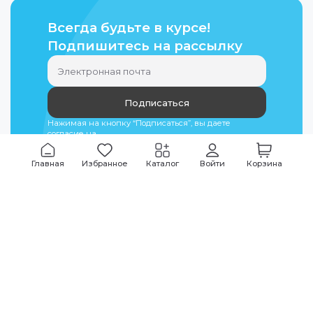
Всегда будьте в курсе!
Подпишитесь на рассылку
Подписаться
Нажимая на кнопку “Подписаться”, вы даете
согласие на
обработку персональных данных
Главная
Избранное
Каталог
Войти
Корзина
Мы всегда на связи
График работы
Будни
09:00
-
20:00
|
Выходные дни
10:00
-
17:00
Звоните по всем вопросам
+7 (495) 135-35-32
Или пишите в мессенджерах