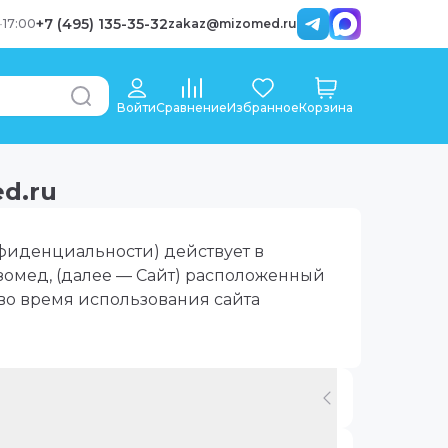
+7 (495) 135-35-32
-
17:00
zakaz@mizomed.ru
Войти
Сравнение
Избранное
Корзина
d.ru
фиденциальности) действует в
омед, (далее — Сайт) расположенный
 во время использования сайта