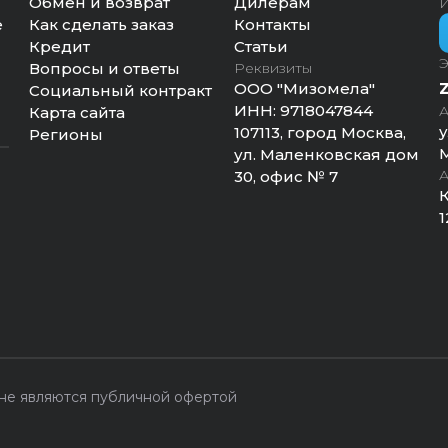
Обмен и возврат
Дилерам
И
е
Как сделать заказ
Контакты
Кредит
Статьи
Э
Вопросы и ответы
Реквизиты
ООО "Мизомела"
Социальный контракт
ИНН:
9718047844
А
Карта сайта
у
107113, город Москва,
Регионы
М
ул. Маленковская дом
А
30, офис № 7
К
1
 не являются публичной офертой