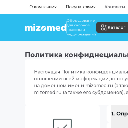
О компании
Покупателям
Контакты
Оборудование
для салонов
Каталог
красоты и
медучреждений
Политика конфиднециальн
Настоящая Политика конфиденциальн
отношении всей информации, которую
на доменном имени mizomed.ru (а так
mizomed.ru (а также его субдоменов), 
1. Оп