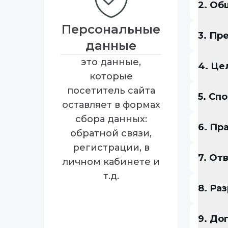
2. Об
Персональные
3. Пр
данные
это данные,
4. Це
которые
посетитель сайта
5. Сп
оставляет в формах
сбора данных:
6. Пр
обратной связи,
регистрации, в
7. От
личном кабинете и
т.д.
8. Ра
9. До