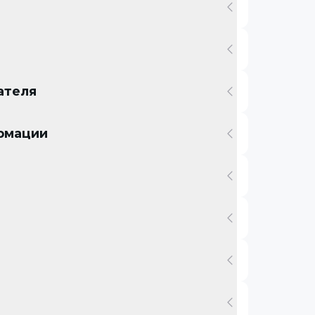
ателя
ормации