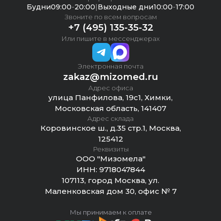
Будни
09:00
-
20:00
|
Выходные дни
10:00
-
17:00
Звоните по всем вопросам
+7 (495) 135-35-32
Или пишите в мессенджерах
Электронная почта
zakaz@mizomed.ru
Адрес офиса
улица Панфилова, 19с1, Химки,
Московская область, 141407
Адрес склада
Коровинское ш., д.35 стр.1, Москва,
125412
Реквизиты
ООО "Мизомела"
ИНН:
9718047844
107113, город Москва, ул.
Маленковская дом 30, офис № 7
Мы принимаем к оплате