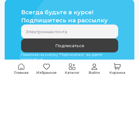
Всегда будьте в курсе!
Подпишитесь на рассылку
Подписаться
Нажимая на кнопку “Подписаться”, вы даете
согласие на
обработку персональных данных
Главная
Избранное
Каталог
Войти
Корзина
Мы всегда на связи
График работы
Будни
09:00
-
20:00
|
Выходные дни
10:00
-
17:00
Звоните по всем вопросам
+7 (495) 135-35-32
Или пишите в мессенджерах