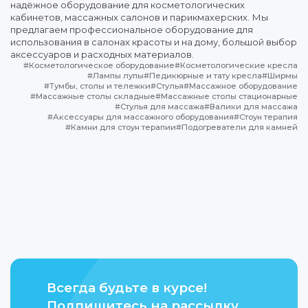
надёжное оборудование для косметологических
кабинетов, массажных салонов и парикмахерских. Мы
предлагаем профессиональное оборудование для
использования в салонах красоты и на дому, большой выбор
аксессуаров и расходных материалов.
#
Косметологическое оборудование
#
Косметологические кресла
#
Лампы лупы
#
Педикюрные и тату кресла
#
Ширмы
#
Тумбы, столы и тележки
#
Стулья
#
Массажное оборудование
#
Массажные столы складные
#
Массажные столы стационарные
#
Стулья для массажа
#
Валики для массажа
#
Аксессуары для массажного оборудования
#
Стоун терапия
#
Камни для стоун терапии
#
Подогреватели для камней
Всегда будьте в курсе!
Подпишитесь на рассылку