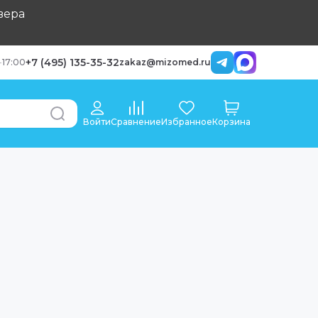
вера
+7 (495) 135-35-32
-
17:00
zakaz@mizomed.ru
Войти
Сравнение
Избранное
Корзина