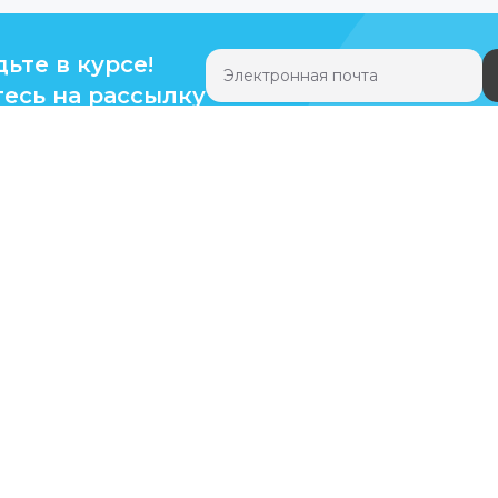
дьте в курсе!
есь на рассылку
Нажимая на кнопку “Подписаться”, вы да
обработку персональных данных
Покупателям
О компании
М
Акции
О компании
Г
Бренды
Мы в цифрах
З
Отзывы
Благодарственные
Оплата и доставка
письма
Обмен и возврат
Дилерам
И
Как сделать заказ
Контакты
Кредит
Статьи
Э
Вопросы и ответы
Реквизиты
ООО "Мизомела"
Социальный контракт
ИНН:
9718047844
А
Карта сайта