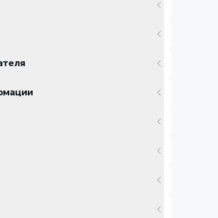
ателя
ормации