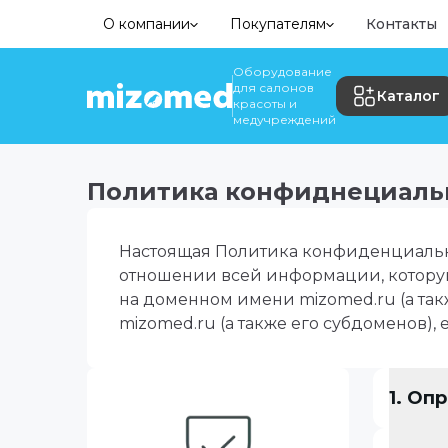
О компании
Покупателям
Контакты
Оборудование
для салонов
Каталог
красоты и
медучреждений
Политика конфиднециальн
Настоящая Политика конфиденциальн
отношении всей информации, которую
на доменном имени mizomed.ru (а так
mizomed.ru (а также его субдоменов), 
1. Оп