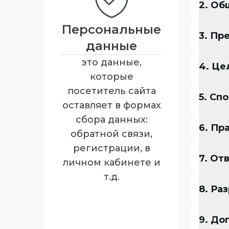
2. Об
Персональные
3. Пр
данные
это данные,
4. Це
которые
посетитель сайта
5. Сп
оставляет в формах
сбора данных:
6. Пр
обратной связи,
регистрации, в
7. От
личном кабинете и
т.д.
8. Ра
9. До