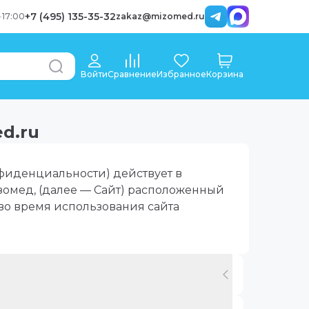
+7 (495) 135-35-32
-
17:00
zakaz@mizomed.ru
Войти
Сравнение
Избранное
Корзина
d.ru
фиденциальности) действует в
омед, (далее — Сайт) расположенный
 во время использования сайта