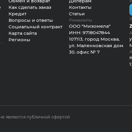
Обмен и возврат
Дилерам
И
е
Как сделать заказ
Контакты
Кредит
Статьи
Э
Вопросы и ответы
Реквизиты
ООО "Мизомела"
Социальный контракт
ИНН:
9718047844
А
Карта сайта
у
107113, город Москва,
Регионы
М
ул. Маленковская дом
А
30, офис № 7
К
1
 не являются публичной офертой