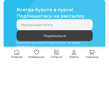
Всегда будьте в курсе!
Подпишитесь на рассылку
Подписаться
Нажимая на кнопку “Подписаться”, вы даете
согласие на
обработку персональных данных
Главная
Избранное
Каталог
Войти
Корзина
Мы всегда на связи
График работы
Будни
09:00
-
20:00
|
Выходные дни
10:00
-
17:00
Звоните по всем вопросам
+7 (495) 135-35-32
Или пишите в мессенджерах