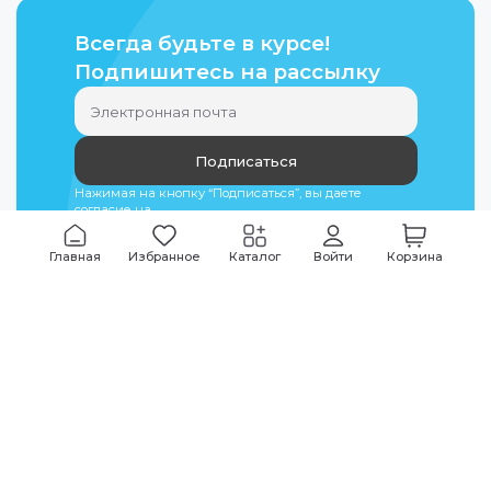
Всегда будьте в курсе!
Подпишитесь на рассылку
Подписаться
Нажимая на кнопку “Подписаться”, вы даете
согласие на
обработку персональных данных
Главная
Избранное
Каталог
Войти
Корзина
Мы всегда на связи
График работы
Будни
09:00
-
20:00
|
Выходные дни
10:00
-
17:00
Звоните по всем вопросам
+7 (495) 135-35-32
Или пишите в мессенджерах