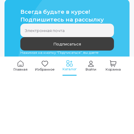
Всегда будьте в курсе!
Подпишитесь на рассылку
Подписаться
Нажимая на кнопку “Подписаться”, вы даете
согласие на
обработку персональных данных
Каталог
Главная
Избранное
Войти
Корзина
Мы всегда на связи
График работы
Будни
09:00
-
20:00
|
Выходные дни
10:00
-
17:00
Звоните по всем вопросам
+7 (495) 135-35-32
Или пишите в мессенджерах