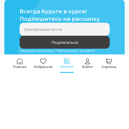
Всегда будьте в курсе!
Подпишитесь на рассылку
Подписаться
Нажимая на кнопку “Подписаться”, вы даете
согласие на
обработку персональных данных
Каталог
Главная
Избранное
Войти
Корзина
Мы всегда на связи
График работы
Будни
09:00
-
20:00
|
Выходные дни
10:00
-
17:00
Звоните по всем вопросам
+7 (495) 135-35-32
Или пишите в мессенджерах