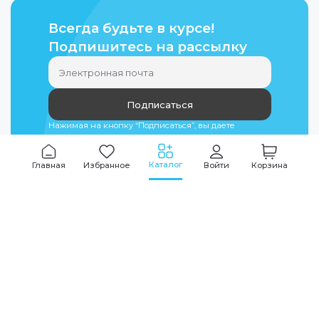
Всегда будьте в курсе!
Подпишитесь на рассылку
Подписаться
Нажимая на кнопку “Подписаться”, вы даете
согласие на
обработку персональных данных
Каталог
Главная
Избранное
Войти
Корзина
Мы всегда на связи
График работы
Будни
09:00
-
20:00
|
Выходные дни
10:00
-
17:00
Звоните по всем вопросам
+7 (495) 135-35-32
Или пишите в мессенджерах