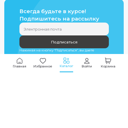
Всегда будьте в курсе!
Подпишитесь на рассылку
Подписаться
Нажимая на кнопку “Подписаться”, вы даете
согласие на
обработку персональных данных
Каталог
Главная
Избранное
Войти
Корзина
Мы всегда на связи
График работы
Будни
09:00
-
20:00
|
Выходные дни
10:00
-
17:00
Звоните по всем вопросам
+7 (495) 135-35-32
Или пишите в мессенджерах