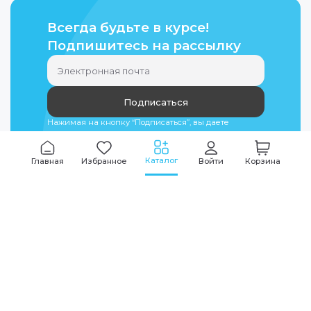
Всегда будьте в курсе!
Подпишитесь на рассылку
Подписаться
Нажимая на кнопку “Подписаться”, вы даете
согласие на
обработку персональных данных
Каталог
Главная
Избранное
Войти
Корзина
Мы всегда на связи
График работы
Будни
09:00
-
20:00
|
Выходные дни
10:00
-
17:00
Звоните по всем вопросам
+7 (495) 135-35-32
Или пишите в мессенджерах