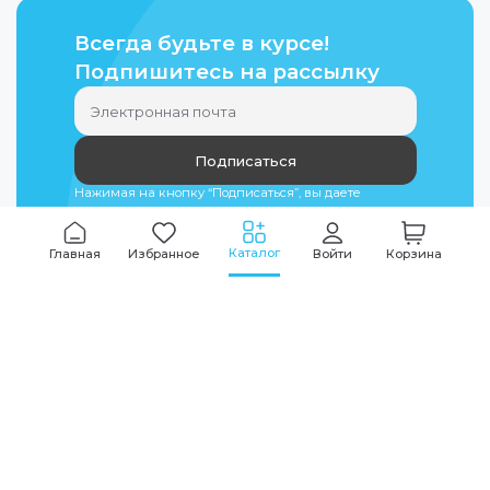
Всегда будьте в курсе!
Подпишитесь на рассылку
Подписаться
Нажимая на кнопку “Подписаться”, вы даете
согласие на
обработку персональных данных
Каталог
Главная
Избранное
Войти
Корзина
Мы всегда на связи
График работы
Будни
09:00
-
20:00
|
Выходные дни
10:00
-
17:00
Звоните по всем вопросам
+7 (495) 135-35-32
Или пишите в мессенджерах