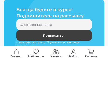
Всегда будьте в курсе!
Подпишитесь на рассылку
Подписаться
Нажимая на кнопку “Подписаться”, вы даете
согласие на
обработку персональных данных
Главная
Избранное
Каталог
Войти
Корзина
Мы всегда на связи
График работы
Будни
09:00
-
20:00
|
Выходные дни
10:00
-
17:00
Звоните по всем вопросам
+7 (495) 135-35-32
Или пишите в мессенджерах