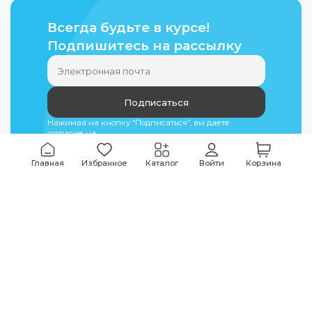
Всегда будьте в курсе!
Подпишитесь на рассылку
Подписаться
Нажимая на кнопку “Подписаться”, вы даете
согласие на
обработку персональных данных
Главная
Избранное
Каталог
Войти
Корзина
Мы всегда на связи
График работы
Будни
09:00
-
20:00
|
Выходные дни
10:00
-
17:00
Звоните по всем вопросам
+7 (495) 135-35-32
Или пишите в мессенджерах