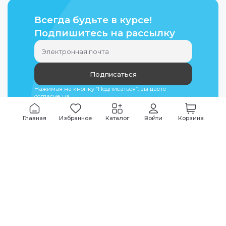
Всегда будьте в курсе!
Подпишитесь на рассылку
Подписаться
Нажимая на кнопку “Подписаться”, вы даете
согласие на
обработку персональных данных
Главная
Избранное
Каталог
Войти
Корзина
Мы всегда на связи
График работы
Будни
09:00
-
20:00
|
Выходные дни
10:00
-
17:00
Звоните по всем вопросам
+7 (495) 135-35-32
Или пишите в мессенджерах