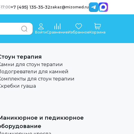
+7 (495) 135-35-32
-
17:00
zakaz@mizomed.ru
Войти
Сравнение
Избранное
Корзина
Стоун терапия
Камни для стоун терапии
Подогреватели для камней
Комплекты для стоун терапии
Скребки гуаша
Маникюрное и педикюрное
оборудование
Педикюрные кресла