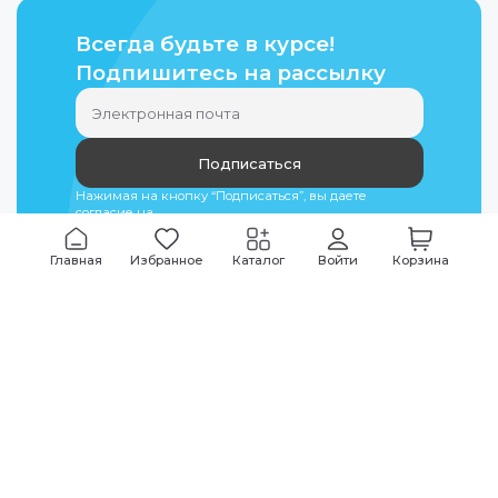
Всегда будьте в курсе!
Подпишитесь на рассылку
Подписаться
Нажимая на кнопку “Подписаться”, вы даете
согласие на
обработку персональных данных
Главная
Избранное
Каталог
Войти
Корзина
Мы всегда на связи
График работы
Будни
09:00
-
20:00
|
Выходные дни
10:00
-
17:00
Звоните по всем вопросам
+7 (495) 135-35-32
Или пишите в мессенджерах