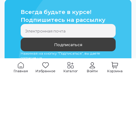
Всегда будьте в курсе!
Подпишитесь на рассылку
Подписаться
Нажимая на кнопку “Подписаться”, вы даете
согласие на
обработку персональных данных
Главная
Избранное
Каталог
Войти
Корзина
Мы всегда на связи
График работы
Будни
09:00
-
20:00
|
Выходные дни
10:00
-
17:00
Звоните по всем вопросам
+7 (495) 135-35-32
Или пишите в мессенджерах