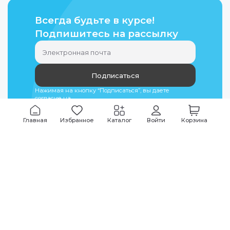
Всегда будьте в курсе!
Подпишитесь на рассылку
Подписаться
Нажимая на кнопку “Подписаться”, вы даете
согласие на
обработку персональных данных
Главная
Избранное
Каталог
Войти
Корзина
Мы всегда на связи
График работы
Будни
09:00
-
20:00
|
Выходные дни
10:00
-
17:00
Звоните по всем вопросам
+7 (495) 135-35-32
Или пишите в мессенджерах