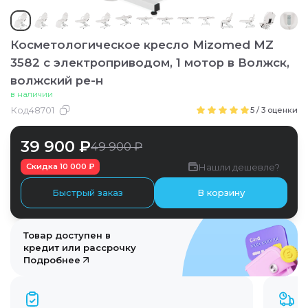
Косметологическое кресло Mizomed MZ
3582 с электроприводом, 1 мотор
в Волжск,
волжский ре-н
в наличии
Код
48701
5
/
3
оценки
39 900 ₽
49 900 ₽
Нашли дешевле?
Скидка
10 000 ₽
Быстрый заказ
В корзину
Товар доступен в
кредит или рассрочку
Подробнее