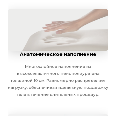
Интуитивно понятный интерфейс. Быстрый доступ 
Эргономичный подголовник
Удобный подголовник. Обеспечивает комфортное 
Анатомическое наполнение
Преимущества для вашей организации
Многослойное наполнение из
высокоэластичного пенополиуретана
толщиной 10 см. Равномерно распределяет
нагрузку, обеспечивая идеальную поддержку
Професси
тела в течение длительных процедур.
внешн
Стильный дизайн в белой гамме подчеркнет премиальный ст