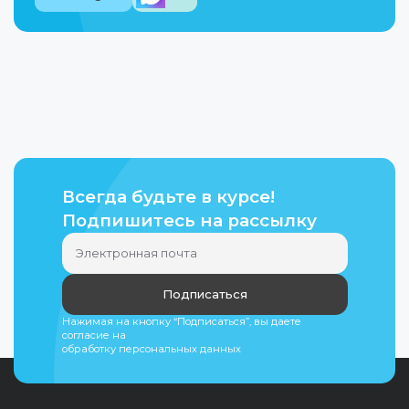
Яндекс Сплит
Базовый Сплит на 2 месяца — без переплат. Выберите
Сплит — не кредит и не рассрочка. Этот способ опла
Всегда будьте в курсе!
Подпишитесь на рассылку
Наличными при получении
если товар доставляется курьером, то оплата осуще
при получении товара обязательно проверьте компл
Подписаться
Нажимая на кнопку “Подписаться”, вы даете
согласие на
обработку персональных данных
Оплата банковской картой
Оплата картами МИР, VISA, Mastercard, JCB через