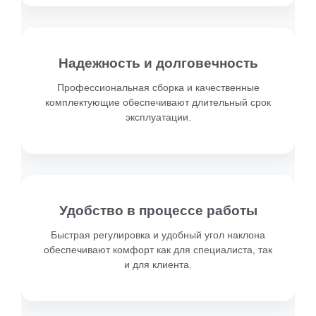
Длина (см)
187
Кол-во секций
3
Регулировка высоты
Электропривод
Надежность и долговечность
Регулировка спинки
Механическая
Регулировка ножной части
Механическая
Профессиональная сборка и качественные
Регулировка наклона
Нет
комплектующие обеспечивают длительный срок
эксплуатации.
Тип изделия
Электрический
Минимальная высота
61,5 см
Максимальная высота
83,5 см
Длина (см)
187
Ширина (см)
60
Удобство в процессе работы
Каркас
Металл
Толщина наполнителя
9,5 см
Быстрая регулировка и удобный угол наклона
Ширина с подлокотниками
77 см
обеспечивают комфорт как для специалиста, так
Высота
61 - 83 см
и для клиента.
Длина
187 см
Ширина
60 - 77 см