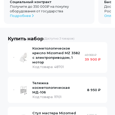
Социальный контракт
Быстр
Получите до 350 000₽ на покупку
Доста
оборудования от государства
Росс
Подробнее
Оплат
Купить набор
(Доступно
3
товаров)
Косметологическое
кресло Mizomed MZ 3582
49 900 ₽
с электроприводом, 1
39 900 ₽
мотор
Код товара:
48701
Тележка
косметологическая
8 950 ₽
МД-106
Код товара:
11701
Стул мастера Mizomed