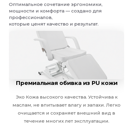
Оптимальное сочетание эргономики,
мощности и комфорта — создано для
Эко Кожа высокого качества. Устойчива к маслам, н
профессионалов,
которые ценят качество и результат.
Анатомическое наполнение
Многослойное наполнение из высокоэластичного п
Мощный электропривод
Премиальная обивка из PU кожи
Бесшумный линейный привод с плавным ходом для т
Эко Кожа высокого качества. Устойчива к
маслам, не впитывает влагу и запахи. Легко
очищается и сохраняет внешний вид в
Удобное управление
течение многих лет эксплуатации.