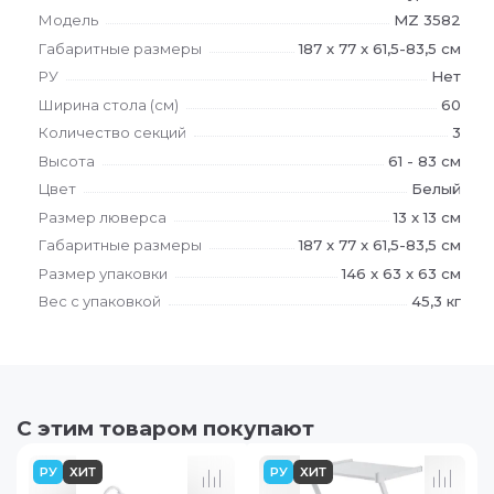
Модель
MZ 3582
Габаритные размеры
187 x 77 x 61,5-83,5 см
РУ
Нет
Ширина стола (см)
60
Количество секций
3
Как купить
Высота
61 - 83 см
Цвет
Белый
Размер люверса
13 x 13 см
Габаритные размеры
187 x 77 x 61,5-83,5 см
Выберите товар
Выберите нужные товары и добавьте в корзину. В корзи
Размер упаковки
146 x 63 x 63 см
Вес с упаковкой
45,3 кг
Заполните данные
Заполните все необходимые данные и укажите способы оп
С этим товаром покупают
в наличии
в наличии
РУ
ХИТ
РУ
ХИТ