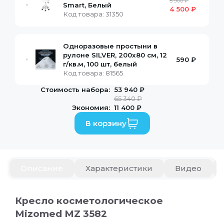
5 900 ₽
Smart, Белый
4 500 ₽
Код товара:
31350
Одноразовые простыни в
рулоне SILVER, 200x80 см, 12
590 ₽
г/кв.м, 100 шт, белый
Код товара:
81565
Стоимость набора:
53 940 ₽
65 340 ₽
Экономия:
11 400 ₽
В корзину
Описание
Описание
Характеристики
Видео
Кресло косметологическое Mizomed MZ
Оптимальное сочетание эргономики, мощности и к
Кресло косметологическое
которые ценят качество и результат.
Mizomed MZ 3582
Премиальная обивка из PU кожи