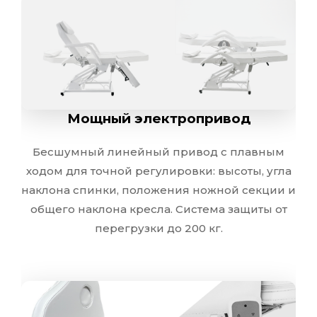
Универсальнос
Подходит для всех видов косметологических проц
Мощный электропривод
Бесшумный линейный привод с плавным
ходом для точной регулировки: высоты, угла
Простота
наклона спинки, положения ножной секции и
Обивка легко дезинфицируется и н
общего наклона кресла. Система защиты от
перегрузки до 200 кг.
Экономия п