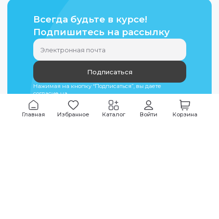
Всегда будьте в курсе!
Подпишитесь на рассылку
Подписаться
Нажимая на кнопку “Подписаться”, вы даете
согласие на
обработку персональных данных
Главная
Избранное
Каталог
Войти
Корзина
Мы всегда на связи
График работы
Будни
09:00
-
20:00
|
Выходные дни
10:00
-
17:00
Звоните по всем вопросам
+7 (495) 135-35-32
Или пишите в мессенджерах