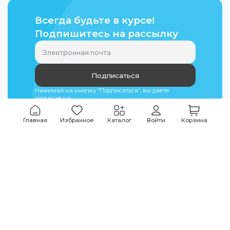
Всегда будьте в курсе!
Подпишитесь на рассылку
Подписаться
Нажимая на кнопку “Подписаться”, вы даете
согласие на
обработку персональных данных
Главная
Избранное
Каталог
Войти
Корзина
Мы всегда на связи
График работы
Будни
09:00
-
20:00
|
Выходные дни
10:00
-
17:00
Звоните по всем вопросам
+7 (495) 135-35-32
Или пишите в мессенджерах