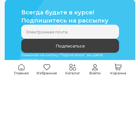
Всегда будьте в курсе!
Подпишитесь на рассылку
Подписаться
Нажимая на кнопку “Подписаться”, вы даете
согласие на
обработку персональных данных
Главная
Избранное
Каталог
Войти
Корзина
Мы всегда на связи
График работы
Будни
09:00
-
20:00
|
Выходные дни
10:00
-
17:00
Звоните по всем вопросам
+7 (495) 135-35-32
Или пишите в мессенджерах